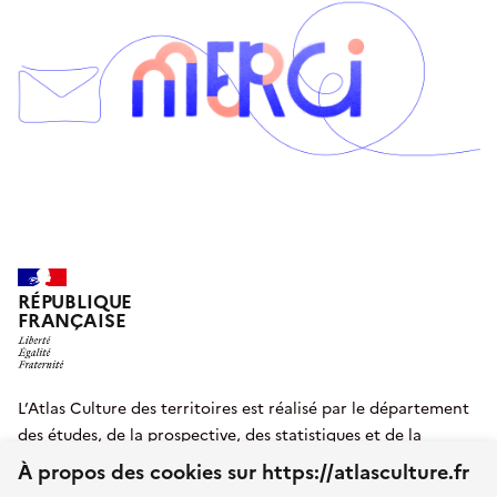
RÉPUBLIQUE
FRANÇAISE
L’Atlas Culture des territoires est réalisé par le département
des études, de la prospective, des statistiques et de la
documentation du
ministère de la Culture
et lauréat du
À propos des cookies sur https://atlasculture.fr
programme Entrepreneurs d'intérêt général
.